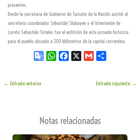
presentes.
Desde la secretaria de Gobierno de Turismo de la Nación asistió el
secretario coordinador Sebastián Slobayen y el Intentende de
Loreto Sebastián Totales fue el anfitrión de esta jornada historica
para el pueblo ubicado a 200 kilómetros de la capital correntina.
Go
W
Fa
X
G
Sh
og
ha
ce
m
ar
le
ts
bo
ail
e
Tr
Ap
ok
←
Entrada anterior
Entrada siguiente
→
an
p
sla
te
Notas relacionadas