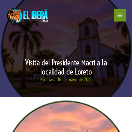
Ir
al
contenido
Visita del Presidente Macri a la
localidad de Loreto
Noticias
•
16 de mayo de 2019