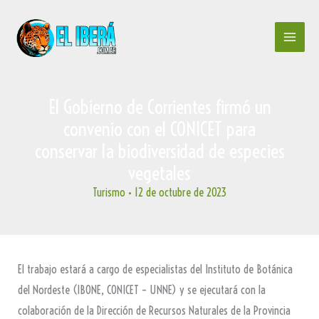
Ir
al
contenido
El Gobierno de Corrientes firmó un
convenio con el CONICET para
conservar la biodiversidad de especies
vegetales
Turismo
•
12 de octubre de 2023
El trabajo estará a cargo de especialistas del Instituto de Botánica
del Nordeste (IBONE, CONICET – UNNE) y se ejecutará con la
colaboración de la Dirección de Recursos Naturales de la Provincia