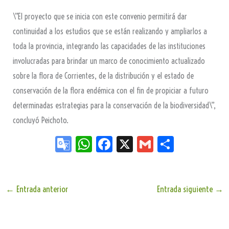
\”El proyecto que se inicia con este convenio permitirá dar
continuidad a los estudios que se están realizando y ampliarlos a
toda la provincia, integrando las capacidades de las instituciones
involucradas para brindar un marco de conocimiento actualizado
sobre la flora de Corrientes, de la distribución y el estado de
conservación de la flora endémica con el fin de propiciar a futuro
determinadas estrategias para la conservación de la biodiversidad\”,
concluyó Peichoto.
Go
W
Fa
X
G
Sh
og
ha
ce
m
ar
le
ts
bo
ail
e
Tr
Ap
ok
←
Entrada anterior
Entrada siguiente
→
an
p
sla