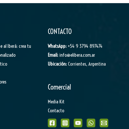
CONTACTO
je al Iberá: crea tu
WhatsApp:
+54 9 3794 897474
onalizado
Email:
info@elibera.com.ar
stico
Ubicación:
Corrientes, Argentina
ores
Comercial
Media Kit
Contacto