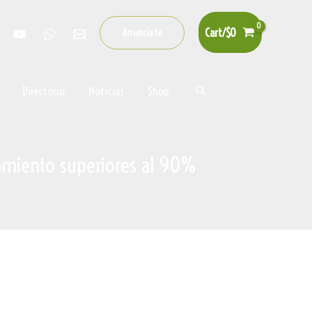
Cart/
$
0
Anunciate
Buscar
Directorio
Noticias
Shop
ojamiento superiores al 90%