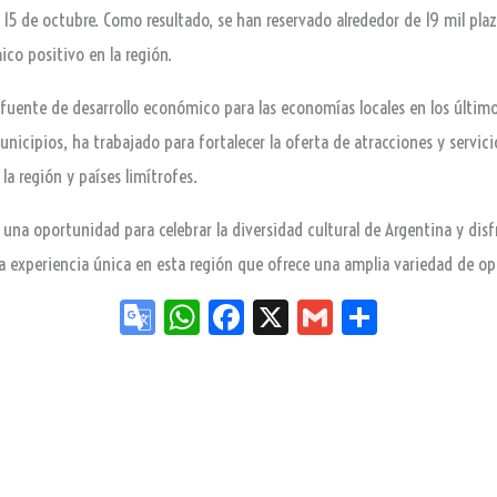
o 15 de octubre. Como resultado, se han reservado alrededor de 19 mil pl
co positivo en la región.
fuente de desarrollo económico para las economías locales en los últimos
nicipios, ha trabajado para fortalecer la oferta de atracciones y servicio
a región y países limítrofes.
una oportunidad para celebrar la diversidad cultural de Argentina y disfru
a experiencia única en esta región que ofrece una amplia variedad de opc
Go
W
Fa
X
G
Sh
og
ha
ce
m
ar
le
ts
bo
ail
e
Tr
Ap
ok
an
p
sla