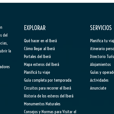
EXPLORAR
SERVICIOS
ón
s del
Qué hacer en el Iberá
Planifica tu via
cias,
Cómo llegar al Iberá
itinerario pers
ubrir la
Portales del Iberá
Directorio Turí
Mapa esteros del Iberá
Alojamientos
tadores
Planificá tu viaje
Guías y operad
Guía completa por temporada
Actividades
Circuitos para recorrer el Iberá
Anunciate
Historia de los esteros del Iberá
Monumentos Naturales
Consejos y Normas para Visitar el