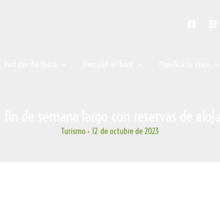
Portales del Iberá
Descubrí el Iberá
Planifica tu viaje
so fin de semana largo con reservas de al
Turismo
•
12 de octubre de 2023