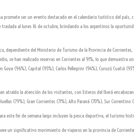
a promete ser un evento destacado en el calendario turístico del país, c
se traslada al lunes 16 de octubre, brindando a los argentinos la oportuni
o, dependiente del Ministerio de Turismo de la Provincia de Corrientes, 
dio, se han realizado reservas en Corrientes al 91%, lo que demuestra un 
yen Goya (96%), Capital (95%), Carlos Pellegrini (94%), Curuzú Cuatiá (93
n atraído la atención de los visitantes, con Esteros del Iberá encabezan
 Huellas (79%), Gran Corrientes (71%), Alto Paraná (70%), Sur Correntino
ra este fin de semana largo incluyen la pesca deportiva, el turismo histó
nere un significativo movimiento de viajeros en la provincia de Corrient