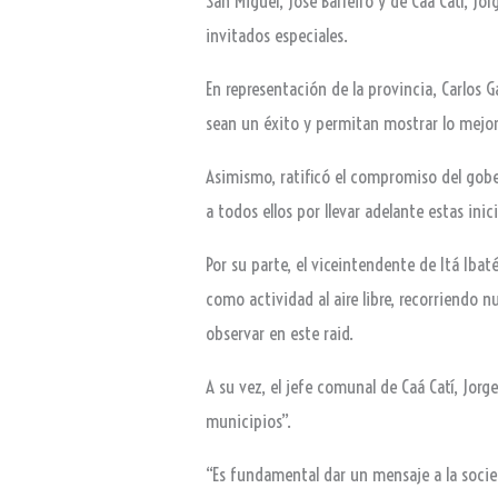
San Miguel, José Barreiro y de Caá Catí, J
invitados especiales.
En representación de la provincia, Carlos 
sean un éxito y permitan mostrar lo mejor d
Asimismo, ratificó el compromiso del gobe
a todos ellos por llevar adelante estas ini
Por su parte, el viceintendente de Itá Iba
como actividad al aire libre, recorriendo n
observar en este raid.
A su vez, el jefe comunal de Caá Catí, Jor
municipios”.
“Es fundamental dar un mensaje a la socie