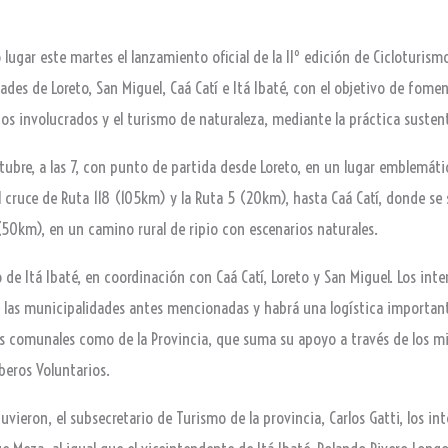
 lugar este martes el lanzamiento oficial de la IIº edición de Cicloturis
ades de Loreto, San Miguel, Caá Catí e Itá Ibaté, con el objetivo de fomentar
pios involucrados y el turismo de naturaleza, mediante la práctica susten
ctubre, a las 7, con punto de partida desde Loreto, en un lugar emblemát
l cruce de Ruta 118 (105km) y la Ruta 5 (20km), hasta Caá Catí, donde se 
(50km), en un camino rural de ripio con escenarios naturales.
 de Itá Ibaté, en coordinación con Caá Catí, Loreto y San Miguel. Los inte
de las municipalidades antes mencionadas y habrá una logística importa
s comunales como de la Provincia, que suma su apoyo a través de los mi
mberos Voluntarios.
uvieron, el subsecretario de Turismo de la provincia, Carlos Gatti, los i