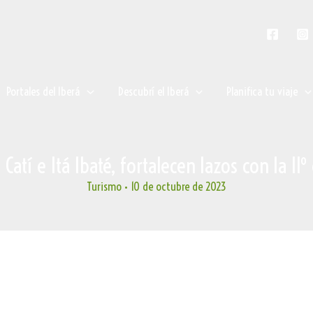
Portales del Iberá
Descubrí el Iberá
Planifica tu viaje
Catí e Itá Ibaté, fortalecen lazos con la II
Turismo
•
10 de octubre de 2023