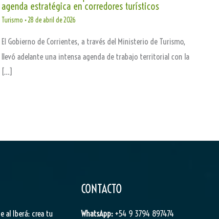
agenda estratégica en corredores turísticos
Turismo
•
28 de abril de 2026
El Gobierno de Corrientes, a través del Ministerio de Turismo,
llevó adelante una intensa agenda de trabajo territorial con la
[…]
CONTACTO
je al Iberá: crea tu
WhatsApp:
+54 9 3794 897474