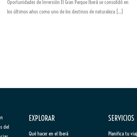
Oportunidades de Inversión El Gran Parque Iberá se consolidó en
los últimos años como uno de los destinos de naturaleza […]
EXPLORAR
SERVICIOS
ón
s del
Qué hacer en el Iberá
Planifica tu via
cias,