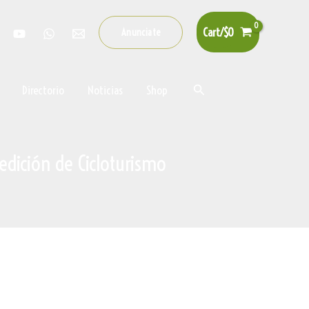
Cart/
$
0
Anunciate
Buscar
Directorio
Noticias
Shop
º edición de Cicloturismo