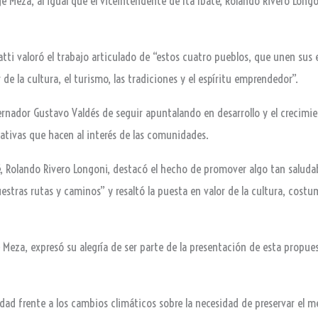
orge Meza, al igual que el viceintendente de Itá Ibaté, Rolando Rivero Lo
Gatti valoró el trabajo articulado de “estos cuatro pueblos, que unen sus
e la cultura, el turismo, las tradiciones y el espíritu emprendedor”.
rnador Gustavo Valdés de seguir apuntalando en desarrollo y el crecimie
ciativas que hacen al interés de las comunidades.
té, Rolando Rivero Longoni, destacó el hecho de promover algo tan saludab
uestras rutas y caminos” y resaltó la puesta en valor de la cultura, costu
ge Meza, expresó su alegría de ser parte de la presentación de esta propu
dad frente a los cambios climáticos sobre la necesidad de preservar el 