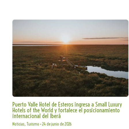
Puerto Valle Hotel de Esteros ingresa a Small Luxury
Hotels of the World y fortalece el posicionamiento
internacional del Iberá
Noticias
,
Turismo
•
24 de junio de 2026