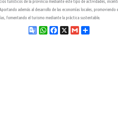
cios turísticos de la provincia mediante este tipo de actividades, incent
 Aportando además al desarrollo de las economías locales, promoviendo el
nías, fomentando el turismo mediante la práctica sustentable.
Go
W
Fa
X
G
Sh
og
ha
ce
m
ar
le
ts
bo
ail
e
Tr
Ap
ok
an
p
sla
te