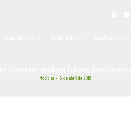
Portales del Iberá
Descubrí el Iberá
Planifica tu viaje
os franceses analizan futuras inversiones e
Noticias
•
16 de abril de 2018