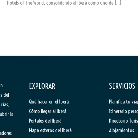
Hotels of the World, consolidando al Iberá como uno de […]
EXPLORAR
SERVICIOS
ón
s del
Qué hacer en el Iberá
Planifica tu via
cias,
Cómo llegar al Iberá
itinerario pers
ubrir la
Portales del Iberá
Directorio Turí
Mapa esteros del Iberá
Alojamientos
tadores