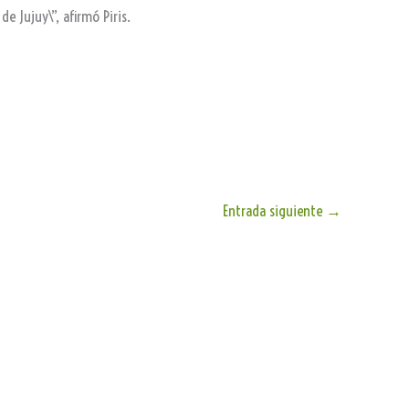
e Jujuy\”, afirmó Piris.
Entrada siguiente
→