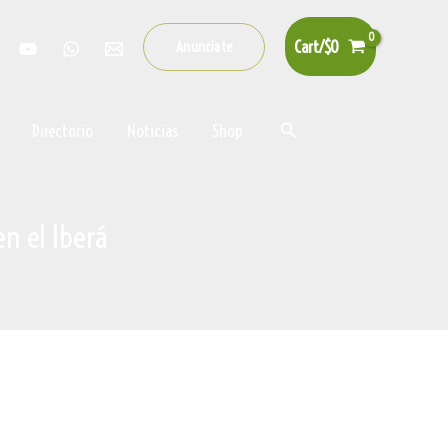
Cart/
$
0
Anunciate
Buscar
Directorio
Noticias
Shop
n el Iberá