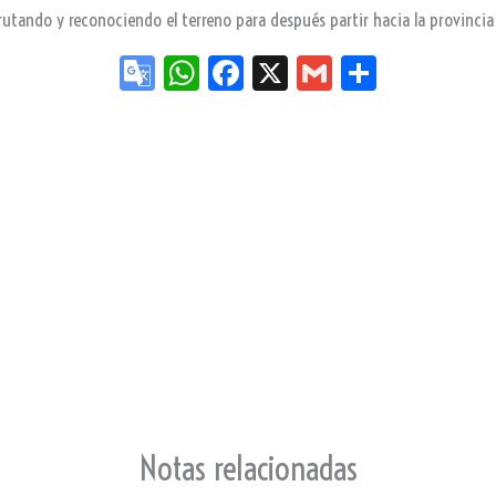
tando y reconociendo el terreno para después partir hacia la provincia d
Go
W
Fa
X
G
Sh
og
ha
ce
m
ar
le
ts
bo
ail
e
Tr
Ap
ok
an
p
sla
te
Notas relacionadas