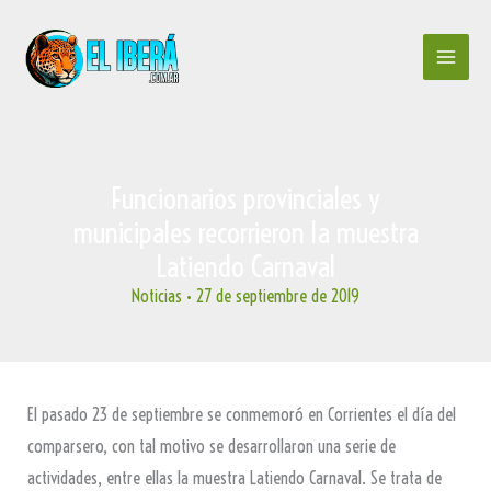
Ir
al
contenido
Funcionarios provinciales y
municipales recorrieron la muestra
Latiendo Carnaval
Noticias
•
27 de septiembre de 2019
El pasado 23 de septiembre se conmemoró en Corrientes el día del
comparsero, con tal motivo se desarrollaron una serie de
actividades, entre ellas la muestra Latiendo Carnaval. Se trata de