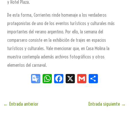
y Hotel Plaza.
De esta forma, Corrientes rinde homenaje a los verdaderos
protagonistas de uno de los eventos turísticos y culturales más
importantes del verano argentino. Por ello, la semana del
comparsero consiste en la exhibición de trajes en espacios
turísticos y culturales. Vale mencionar que, en Casa Molina la
muestra contempla además archivos fotográficos y otros
elementos del carnaval.
Go
W
Fa
X
G
Sh
og
ha
ce
m
ar
le
ts
bo
ail
e
Tr
Ap
ok
←
Entrada anterior
Entrada siguiente
→
an
p
sla