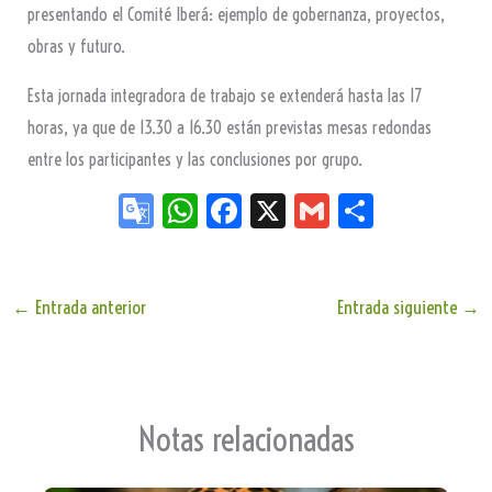
presentando el Comité Iberá: ejemplo de gobernanza, proyectos,
obras y futuro.
Esta jornada integradora de trabajo se extenderá hasta las 17
horas, ya que de 13.30 a 16.30 están previstas mesas redondas
entre los participantes y las conclusiones por grupo.
Go
W
Fa
X
G
Sh
og
ha
ce
m
ar
le
ts
bo
ail
e
Tr
Ap
ok
←
Entrada anterior
Entrada siguiente
→
an
p
sla
te
Notas relacionadas