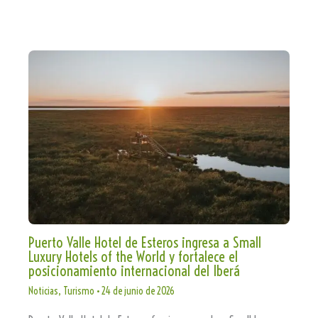
Puerto Valle Hotel de Esteros ingresa a Small
Luxury Hotels of the World y fortalece el
posicionamiento internacional del Iberá
Noticias
,
Turismo
•
24 de junio de 2026