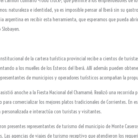
 el camión culinario -food truck-, que permite a los emprendedores de lo
os: naturaleza e identidad, ya es imposible pensar al Iberá sin su gast
incia argentina en recibir esta herramienta, que esperamos que pueda ab
ó Slobayen.
nstitucional de la cartera turística provincial recibe a cientos de turist
tando a los muelles de los Esteros del Iberá. Allí además pueden obtene
epresentantes de municipios y operadores turísticos acompañan la prop
asistió anoche a la Fiesta Nacional del Chamamé. Realizó una recorrida 
o para comercializar los mejores platos tradicionales de Corrientes. En es
 personalizada e interactúa con turistas y visitantes.
ieron presentes representantes de turismo del municipio de Monte Caser
hes. Las agencias de viajes de turismo receptivo que atendieron los requ