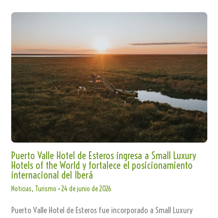
Puerto Valle Hotel de Esteros ingresa a Small Luxury
Hotels of the World y fortalece el posicionamiento
internacional del Iberá
Noticias
,
Turismo
•
24 de junio de 2026
Puerto Valle Hotel de Esteros fue incorporado a Small Luxury