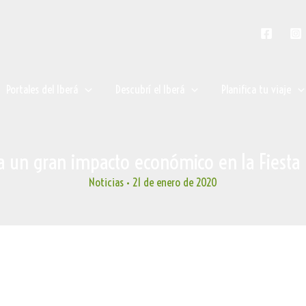
Portales del Iberá
Descubrí el Iberá
Planifica tu viaje
a un gran impacto económico en la Fiesta
Noticias
•
21 de enero de 2020