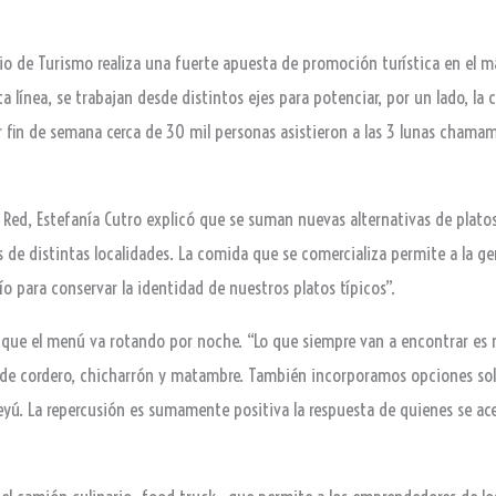
erio de Turismo realiza una fuerte apuesta de promoción turística en el 
ta línea, se trabajan desde distintos ejes para potenciar, por un lado, la
er fin de semana cerca de 30 mil personas asistieron a las 3 lunas chama
a Red, Estefanía Cutro explicó que se suman nuevas alternativas de plato
 de distintas localidades. La comida que se comercializa permite a la
ío para conservar la identidad de nuestros platos típicos”.
ó que el menú va rotando por noche. “Lo que siempre van a encontrar es
, de cordero, chicharrón y matambre. También incorporamos opciones so
yú. La repercusión es sumamente positiva la respuesta de quienes se ace