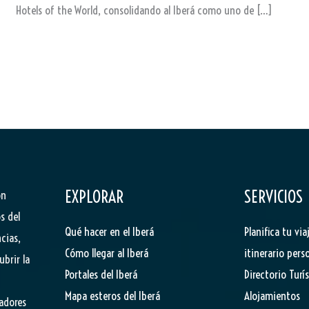
Hotels of the World, consolidando al Iberá como uno de […]
EXPLORAR
SERVICIOS
ón
s del
Qué hacer en el Iberá
Planifica tu via
cias,
Cómo llegar al Iberá
itinerario pers
ubrir la
Portales del Iberá
Directorio Turí
Mapa esteros del Iberá
Alojamientos
tadores