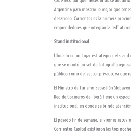
Cabe recordar que meses atrás se adquirió
Argentina para mostrar lo mejor que tenem
desarrollo. Corrientes es la primera prov
emprendedores que integran la red” afirm
Stand institucional
Ubicado en un lugar estratégico, el stand i
que se montó un set de fotografía represen
público como del sector privado, ya que r
El Ministro de Turismo Sebastián Slobayen 
Red de Cocineros del Iberá tiene un espaci
institucional, en donde se brinda atención
El pasado fin de semana, el viernes estuv
Corrientes Capital asistieron las tres noc