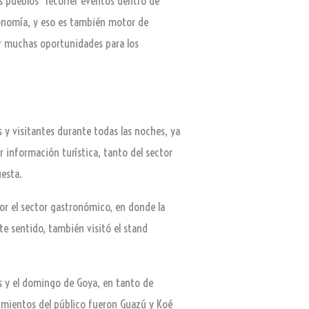
s pueblos “recorrer eventos dentro de
ronomía, y eso es también motor de
rir muchas oportunidades para los
as y visitantes durante todas las noches, ya
r información turística, tanto del sector
uesta.
por el sector gastronómico, en donde la
te sentido, también visitó el stand
os y el domingo de Goya, en tanto de
erimientos del público fueron Guazú y Koé