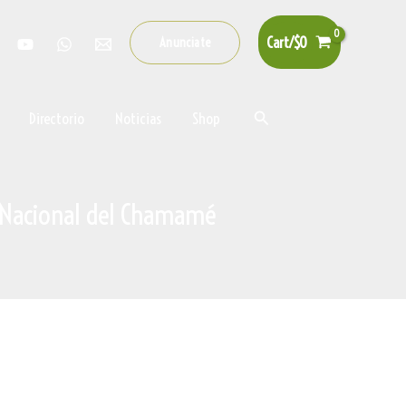
Cart/
$
0
Anunciate
Buscar
Directorio
Noticias
Shop
 Nacional del Chamamé