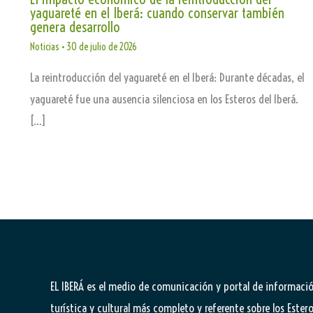
yaguareté en el Iberá: cuando conservar también
genera desarrollo
Noticias
•
30 de julio de 2026
La reintroducción del yaguareté en el Iberá: Durante décadas, el
yaguareté fue una ausencia silenciosa en los Esteros del Iberá.
[…]
EL IBERÁ
es el medio de comunicación y portal de informaci
turística y cultural más completo y referente sobre los Estero