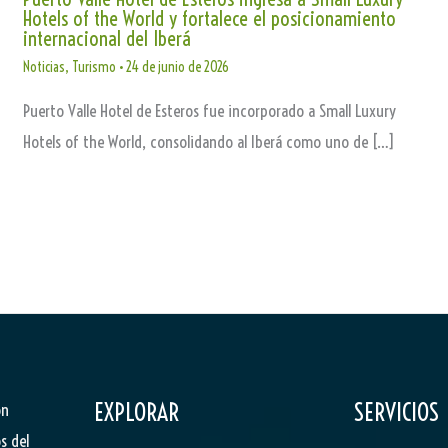
Hotels of the World y fortalece el posicionamiento
internacional del Iberá
Noticias
,
Turismo
•
24 de junio de 2026
Puerto Valle Hotel de Esteros fue incorporado a Small Luxury
Hotels of the World, consolidando al Iberá como uno de […]
EXPLORAR
SERVICIOS
ón
s del