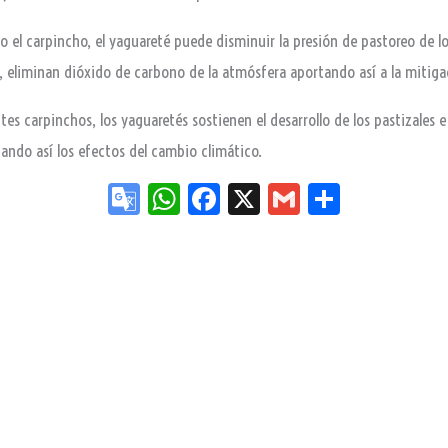
 el carpincho, el yaguareté puede disminuir la presión de pastoreo de lo
sis, eliminan dióxido de carbono de la atmósfera aportando así a la mitig
ntes carpinchos, los yaguaretés sostienen el desarrollo de los pastizale
ando así los efectos del cambio climático.
Go
W
Fa
X
G
Sh
og
ha
ce
m
ar
le
ts
bo
ail
e
Tr
Ap
ok
an
p
sla
te