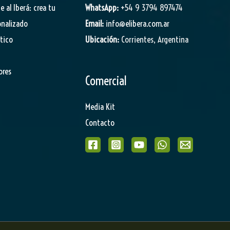
je al Iberá: crea tu
WhatsApp:
+54 9 3794 897474
onalizado
Email:
info@elibera.com.ar
stico
Ubicación:
Corrientes, Argentina
ores
Comercial
Media Kit
Contacto