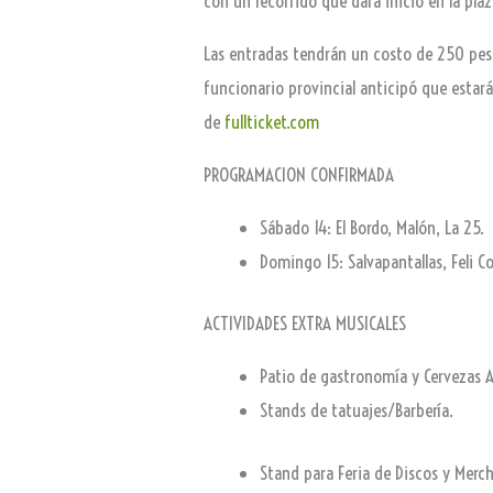
con un recorrido que dará inicio en la plaz
Las entradas tendrán un costo de 250 peso
funcionario provincial anticipó que estarán
de
fullticket.com
PROGRAMACION CONFIRMADA
Sábado 14: El Bordo, Malón, La 25.
Domingo 15: Salvapantallas, Feli Co
ACTIVIDADES EXTRA MUSICALES
Patio de gastronomía y Cervezas A
Stands de tatuajes/Barbería.
Stand para Feria de Discos y Merc