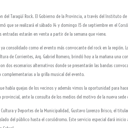
 del Taragüí Rock. El Gobierno de la Provincia, a través del Instituto de 
irmó que se realizará el sábado 14 y domingo 15 de septiembre en el Cors
as entradas estarán en venta a partir de la semana que viene.
a, ya consolidado como el evento más convocante del rock en la región. L
Cultura de Corrientes, Arq. Gabriel Romero, brindó hoy a la mañana una 
 con dos escenarios alternativos donde se presentarán las bandas convoca
o complementarias a la grilla musical del evento.
ue había quejas de los vecinos y además vimos la oportunidad para hac
 provincial, ante la consulta de los medios del motivo de la nueva sede d
ultura y Deportes de la Municipalidad, Gustavo Lorenzo Brisco, el titula
aslado del público hasta el corsódromo. Este servicio especial dará inicio a