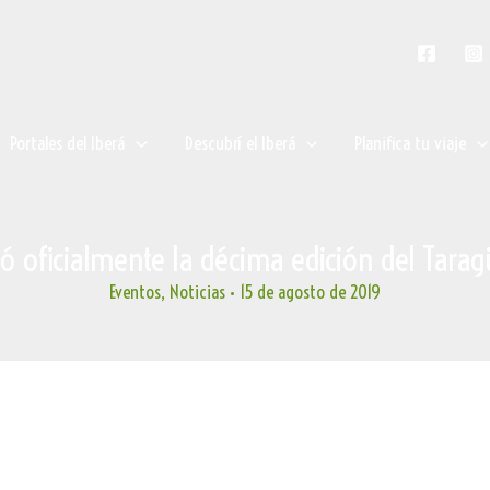
Portales del Iberá
Descubrí el Iberá
Planifica tu viaje
ó oficialmente la décima edición del Tara
Eventos
,
Noticias
•
15 de agosto de 2019