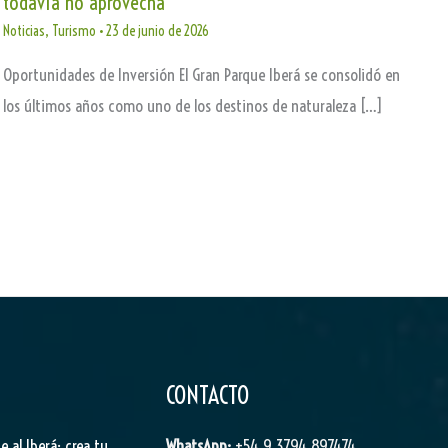
todavía no aprovecha
Noticias
,
Turismo
•
23 de junio de 2026
Oportunidades de Inversión El Gran Parque Iberá se consolidó en
los últimos años como uno de los destinos de naturaleza […]
CONTACTO
je al Iberá: crea tu
WhatsApp:
+54 9 3794 897474