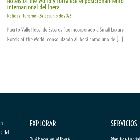
Hotels of the World y fortalece el posicionamiento
internacional del Iberá
Noticias
,
Turismo
•
24 de junio de 2026
Puerto Valle Hotel de Esteros fue incorporado a Small Luxury
Hotels of the World, consolidando al Iberá como uno de […]
EXPLORAR
SERVICIOS
ón
s del
Qué hacer en el Iberá
Planifica tu via