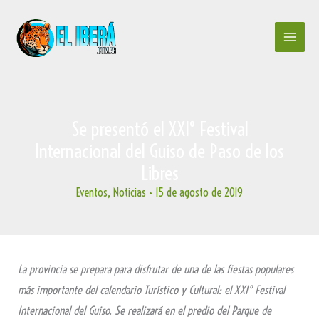
Ir
al
contenido
Se presentó el XXI° Festival
Internacional del Guiso de Paso de los
Libres
Eventos
,
Noticias
•
15 de agosto de 2019
La provincia se prepara para disfrutar de una de las fiestas populares
más importante del calendario Turístico y Cultural: el XXI° Festival
Internacional del Guiso. Se realizará en el predio del Parque de